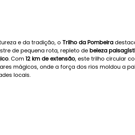
ureza e da tradição, o 
Trilho da Pombeira
 destac
tre de pequena rota, repleto de 
beleza paisagísti
ico
. Com 
12 km de extensão
, este trilho circular c
ares mágicos, onde a força dos rios moldou a pa
des locais.