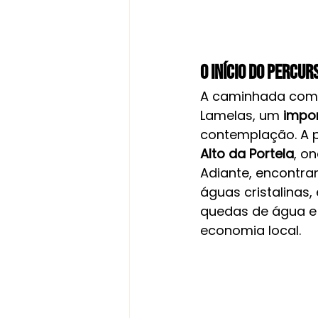
O Início do Percur
A caminhada come
Lamelas, um 
impo
contemplação. A pa
Alto da Portela
, o
Adiante, encontra
águas cristalinas,
quedas de água e 
economia local.