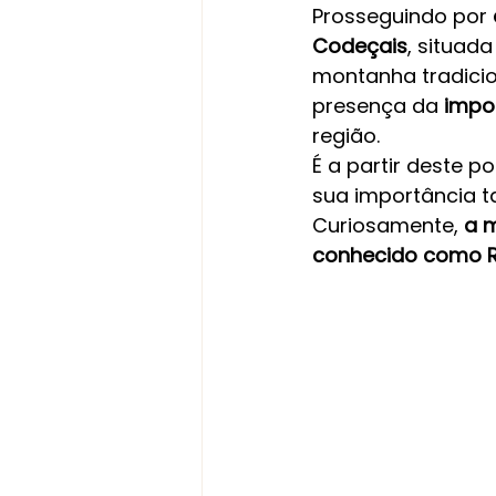
Prosseguindo por 
Codeçais
, situada
montanha tradicio
presença da 
impo
região.
É a partir deste p
sua importância t
Curiosamente, 
a m
conhecido como R