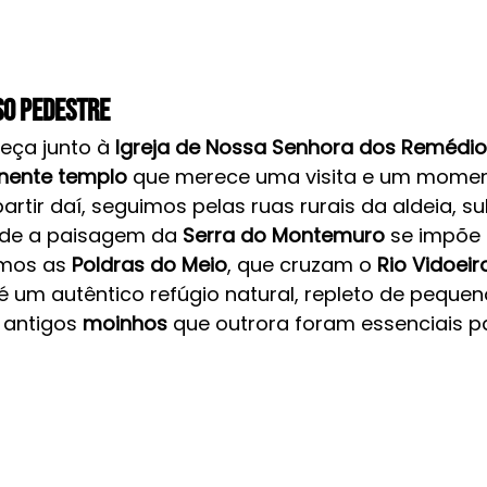
so Pedestre
ça junto à 
Igreja de Nossa Senhora dos Remédi
nente templo
 que merece uma visita e um momen
rtir daí, seguimos pelas ruas rurais da aldeia, s
nde a paisagem da 
Serra do Montemuro
 se impõe 
mos as 
Poldras do Meio
, que cruzam o 
Rio Vidoeir
 é um autêntico refúgio natural, repleto de pequen
antigos 
moinhos
 que outrora foram essenciais p