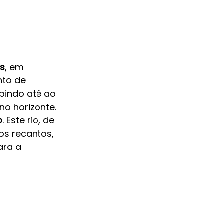
os
, em 
to de 
ubindo até ao 
no horizonte.
o
. Este rio, de 
os recantos, 
ara a 