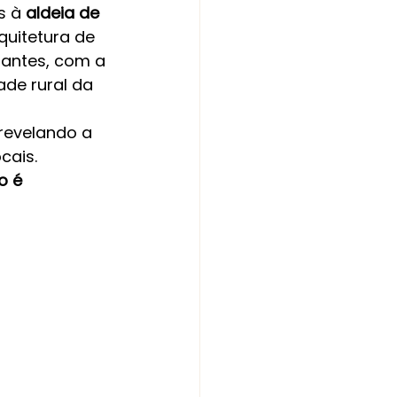
 à 
aldeia de 
quitetura de 
tantes, com a 
ade rural da 
revelando a 
ais. 
o é 