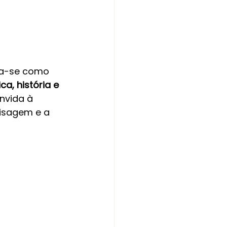
a-se como 
ca, história e 
onvida à 
isagem e a 