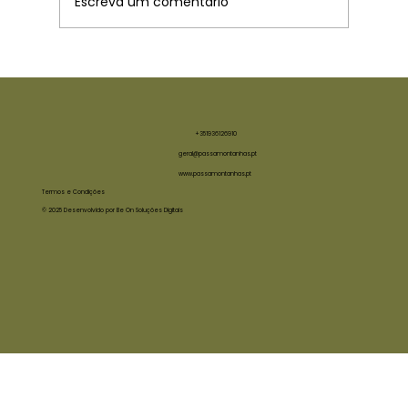
Escreva um comentário
O regresso do Caminho de Santiago
+351936126910
geral@passamontanhas.pt
www.passamontanhas.pt
Termos e Condições
© 2025 Desenvolvido por Be On Soluções Digitais