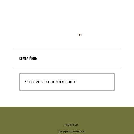
Comentários
Escreva um comentário
Que mochila devo escolher para caminhar?
+351936126910
geral@passamontanhas.pt