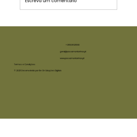
Escreva um comentário
O regresso do Caminho de Santiago
+351936126910
geral@passamontanhas.pt
www.passamontanhas.pt
Termos e Condições
© 2025 Desenvolvido por Be On Soluções Digitais