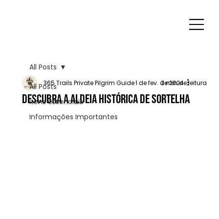
All Posts
365 Trails Private Pilgrim Guide
1 de fev. de 2024
2 min de leitura
All Posts
Descubra a Aldeia Histórica de Sortelha
Itens essenciais
Informações Importantes