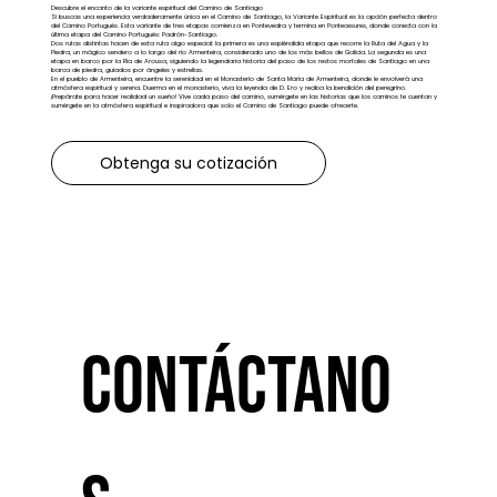
Descubre el encanto de la variante espiritual del Camino de Santiago
Si buscas una experiencia verdaderamente única en el Camino de Santiago, la Variante Espiritual es la opción perfecta dentro
del Camino Portugués. Esta variante de tres etapas comienza en Pontevedra y termina en Pontecesures, donde conecta con la
última etapa del Camino Portugués: Padrón-Santiago.
Dos rutas distintas hacen de esta ruta algo especial: la primera es una espléndida etapa que recorre la Ruta del Agua y la
Piedra, un mágico sendero a lo largo del río Armenteira, considerado uno de los más bellos de Galicia. La segunda es una
etapa en barco por la Ría de Arousa, siguiendo la legendaria historia del paso de los restos mortales de Santiago en una
barca de piedra, guiados por ángeles y estrellas.
En el pueblo de Armenteira, encuentre la serenidad en el Monasterio de Santa María de Armenteira, donde le envolverá una
atmósfera espiritual y serena. Duerma en el monasterio, viva la leyenda de D. Ero y reciba la bendición del peregrino.
¡Prepárate para hacer realidad un sueño! Vive cada paso del camino, sumérgete en las historias que los caminos te cuentan y
sumérgete en la atmósfera espiritual e inspiradora que solo el Camino de Santiago puede ofrecerte.
Obtenga su cotización
Contáctano