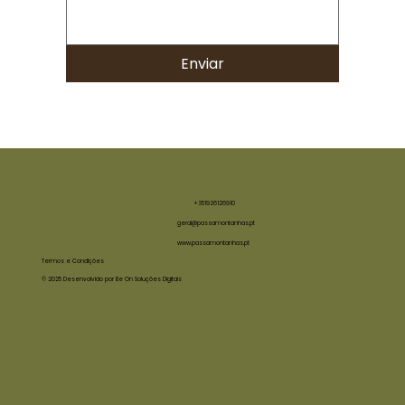
Enviar
+351936126910
geral@passamontanhas.pt
www.passamontanhas.pt
Termos e Condições
© 2025 Desenvolvido por Be On Soluções Digitais